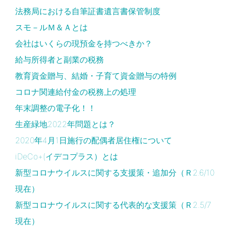
法務局における自筆証書遺言書保管制度
スモ－ルＭ＆Ａとは
会社はいくらの現預金を持つべきか？
給与所得者と副業の税務
教育資金贈与、結婚・子育て資金贈与の特例
コロナ関連給付金の税務上の処理
年末調整の電子化！！
生産緑地2022年問題とは？
2020年4月1日施行の配偶者居住権について
iDeCo+(イデコプラス）とは
新型コロナウイルスに関する支援策・追加分（Ｒ2.6/10
現在）
新型コロナウイルスに関する代表的な支援策（Ｒ2.5/7
現在）