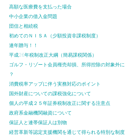
高額な医療費を支払った場合
中小企業の借入金問題
団信と相続税
初めてのＮＩＳＡ（少額投資非課税制度）
連年贈与！！
平成26年税制改正大綱（簡易課税関係）
ゴルフ・リゾート会員権売却損、所得控除の対象外に
？
消費税率アップに伴う実務対応のポイント
国外財産についての課税強化について
個人の平成２５年証券税制改正に関する注意点
政府系金融機関融資について
保証人と連帯保証人は別物
経営革新等認定支援機関を通じて得られる特別な制度