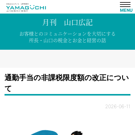
MENU
月刊 山口広記
お客様との
コミュニケーションを
大切にする
所長・山口の税金と
お金と
経営の話
通勤手当の非課税限度額の改正につい
て
2026-06-11