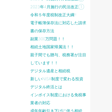
2023年4月施行の民法改正①
令和５年度税制改正大綱!!
電子帳簿保存法に対応した請求
書の保存方法
副業300万問題！！
相続土地国家帰属法！！
親子間でも贈与、税務署が注目
しています！！
デジタル遺産と相続税
新しいNISA制度で変わる投資
デジタル終活とは
インボイス制度における免税事
業者の対応
成年年齢引き下げに伴う相続