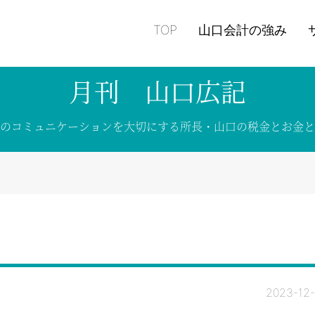
TOP
山口会計の強み
月刊 山口広記
の
コミュニケーションを
大切にする
所長・山口の税金と
お金と
2023-12-