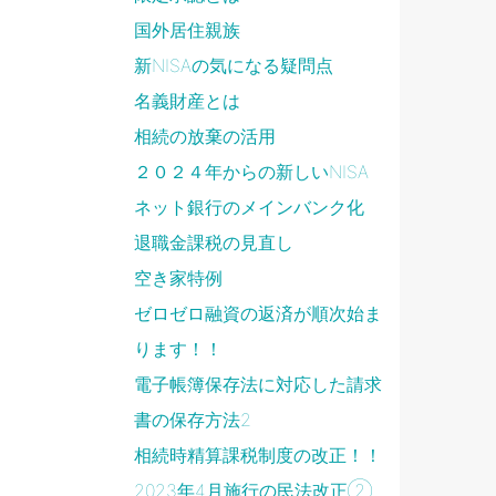
国外居住親族
新NISAの気になる疑問点
名義財産とは
相続の放棄の活用
２０２４年からの新しいNISA
ネット銀行のメインバンク化
退職金課税の見直し
空き家特例
ゼロゼロ融資の返済が順次始ま
ります！！
電子帳簿保存法に対応した請求
書の保存方法2
相続時精算課税制度の改正！！
2023年4月施行の民法改正②