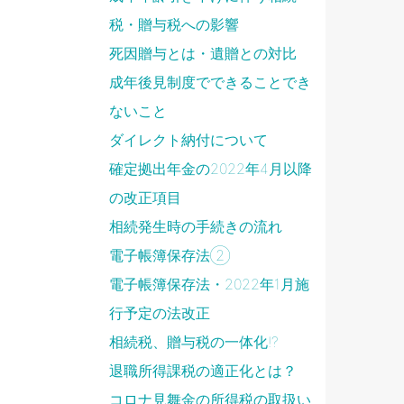
税・贈与税への影響
死因贈与とは・遺贈との対比
成年後見制度でできることでき
ないこと
ダイレクト納付について
確定拠出年金の2022年4月以降
の改正項目
相続発生時の手続きの流れ
電子帳簿保存法②
電子帳簿保存法・2022年1月施
行予定の法改正
相続税、贈与税の一体化!?
退職所得課税の適正化とは？
コロナ見舞金の所得税の取扱い