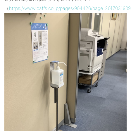
（
https://www.caffs.co.jp/pages/904426/page_201703190