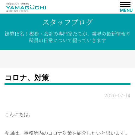
MENU
スタッフブログ
総勢15名！
税務・会計の専門家たちが、
業界の
最新情報や
所員の
日常について
綴って
いきます
コロナ、対策
2020-07-14
こんにちは。
今回は、事務所内のコロナ対策を紹介したいと思います。