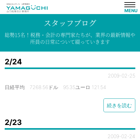
MENU
スタッフブログ
総勢15名！
税務・会計の専門家たちが、
業界の
最新情報や
所員の
日常について
綴って
いきます
2/24
2009-02-25
日経平均 7268.56ドル 95.35ユーロ 121.54
続きを読む
2/23
2009-02-24