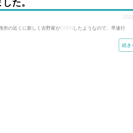
ました。
202
務所の近くに新しく吉野家がOPENしたようなので、早速行…
続き