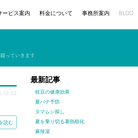
サービス案内
料金について
事務所案内
BLOG
て
綴って
いきます
最新記事
枝豆の健康効果
5-12-23
夏バテ予防
タマムシ探し
夏を乗り切る暑熱順化
を読む
麻辣湯