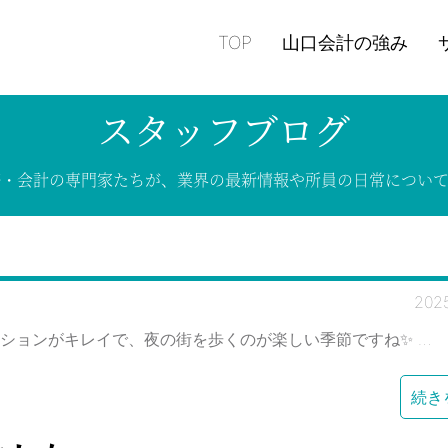
TOP
山口会計の強み
スタッフブログ
務・会計の専門家たちが、
業界の
最新情報や
所員の
日常につい
202
ーションがキレイで、夜の街を歩くのが楽しい季節ですね✨ …
続き