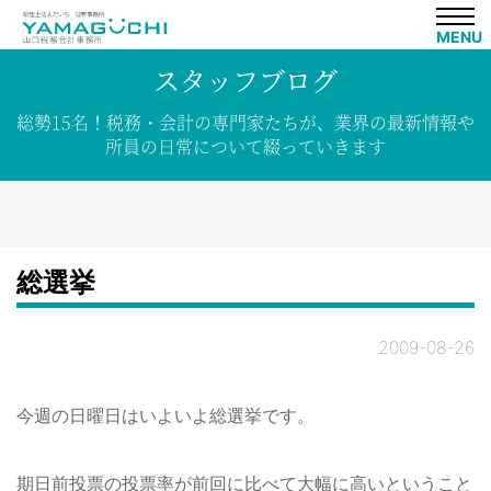
MENU
スタッフブログ
総勢15名！
税務・会計の専門家たちが、
業界の
最新情報や
所員の
日常について
綴って
いきます
総選挙
2009-08-26
今週の日曜日はいよいよ総選挙です。
期日前投票の投票率が前回に比べて大幅に高いということ