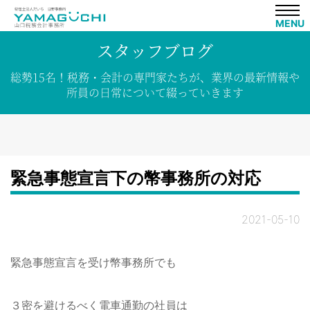
MENU
スタッフブログ
総勢15名！
税務・会計の専門家たちが、
業界の
最新情報や
所員の
日常について
綴って
いきます
緊急事態宣言下の幣事務所の対応
2021-05-10
緊急事態宣言を受け幣事務所でも
３密を避けるべく電車通勤の社員は