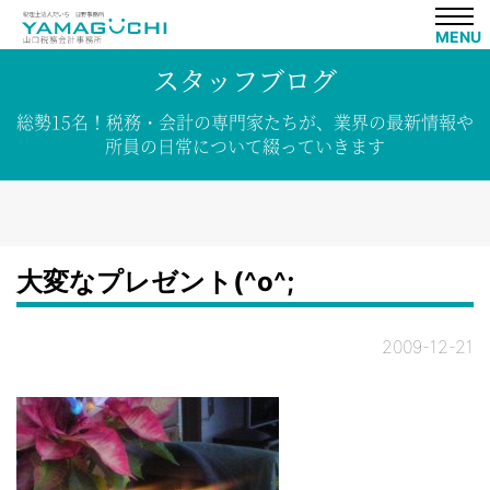
MENU
スタッフブログ
総勢15名！
税務・会計の専門家たちが、
業界の
最新情報や
所員の
日常について
綴って
いきます
大変なプレゼント(^o^;
2009-12-21