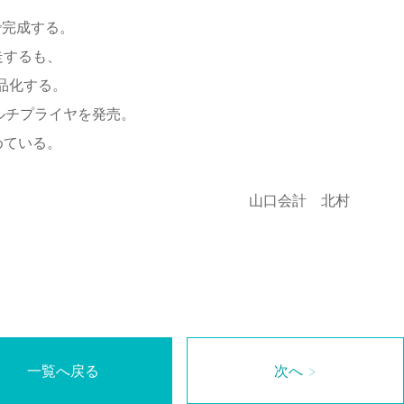
で完成する。
走するも、
製品化する。
マルチプライヤを発売。
めている。
計 北村
一覧へ戻る
次へ >