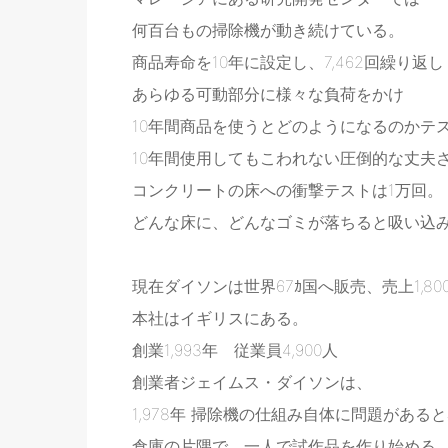
何百台もの掃除機が動き続けている。
商品寿命を10年に設定し、7,462回繰り返し
あらゆる可動部分に様々な負荷をかけ
10年間商品を使うとどのようになるのかテ
10年間使用してもこわれない圧倒的な丈夫
コンクリートの床への衝撃テストは1万回。
どんな床に、どんなゴミが落ちると吸い込
現在ダイソンは世界67ｶ国へ販売、売上1,80
本社はイギリスにある。
創業1,993年 従業員4,900人
創業者ジェイムス・ダイソンは、
1,978年 掃除機の仕組み自体に問題があ
倉庫の片隅で、一人で試作品を作り始める