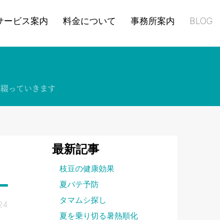
サービス案内
料金について
事務所案内
BLOG
て
綴って
いきます
最新記事
枝豆の健康効果
夏バテ予防
タマムシ探し
24
夏を乗り切る暑熱順化