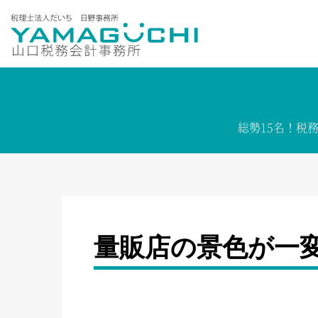
総勢15名！
税
量販店の景色が一