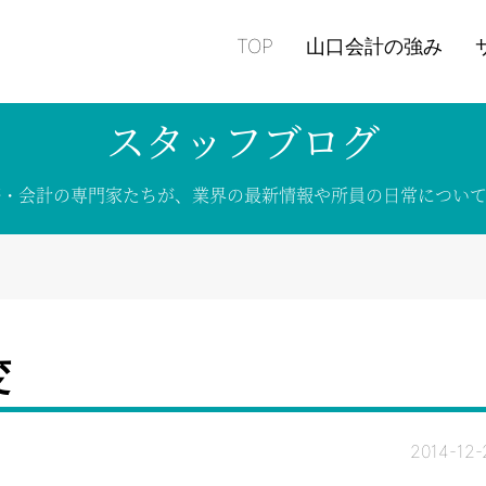
TOP
山口会計の強み
スタッフブログ
務・会計の専門家たちが、
業界の
最新情報や
所員の
日常につい
変
2014-12-