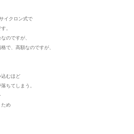
%サイクロン式で
です。
台なのですが、
の価格で、高額なのですが、
い込むほど
が落ちてしまう。
を
うため