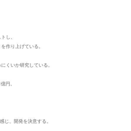
ストし、
さを作り上げている。
みにくいか研究している。
0億円。
ると感じ、開発を決意する。
。