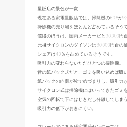
量販店の景色が一変
現在ある家電量販店では、掃除機の60.6が
掃除機の売り場をほとんど占めているそう
値段のほうは、国内メーカーだと30,000円
元祖サイクロンのダイソンは80,000円台
シェアは40％を占めているそうです。
吸引力の変わらないただひとつの掃除機。
昔の紙パック式だと、ゴミを吸い込めば吸
紙パックの内側が埃でめづまりし、吸引力
サイクロン式は掃除機にはいってきたゴミ
空気の回転で下にはじきだし分離してしま
吸引力の低下がおきにくい。
マレーシアにある研究開発センターでは