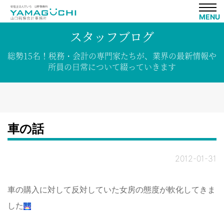
MENU
スタッフブログ
総勢15名！
税務・会計の専門家たちが、
業界の
最新情報や
所員の
日常について
綴って
いきます
車の話
2012-01-31
車の購入に対して反対していた女房の態度が軟化してきま
した