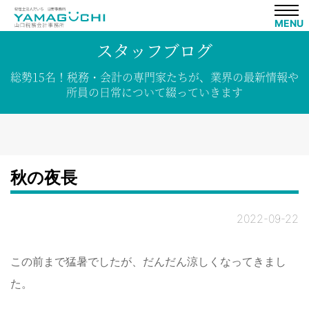
MENU
スタッフブログ
総勢15名！
税務・会計の専門家たちが、
業界の
最新情報や
所員の
日常について
綴って
いきます
秋の夜長
2022-09-22
この前まで猛暑でしたが、だんだん涼しくなってきまし
た。