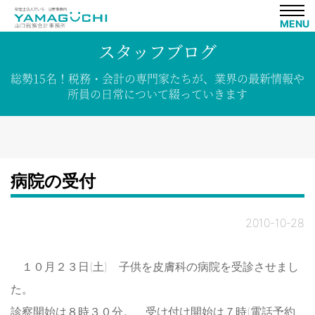
MENU
スタッフブログ
総勢15名！
税務・会計の専門家たちが、
業界の
最新情報や
所員の
日常について
綴って
いきます
病院の受付
2010-10-28
１０月２３日(土) 子供を皮膚科の病院を受診させまし
た。
診察開始は８時３０分。 受け付け開始は７時(電話予約