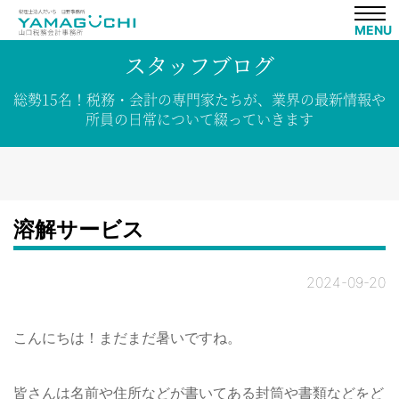
MENU
スタッフブログ
総勢15名！
税務・会計の専門家たちが、
業界の
最新情報や
所員の
日常について
綴って
いきます
溶解サービス
2024-09-20
こんにちは！まだまだ暑いですね。
皆さんは名前や住所などが書いてある封筒や書類などをど