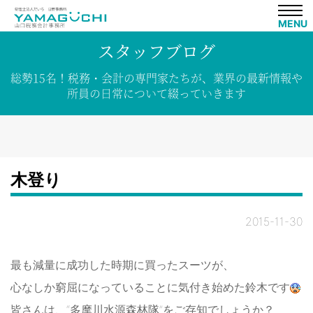
MENU
スタッフブログ
総勢15名！
税務・会計の専門家たちが、
業界の
最新情報や
所員の
日常について
綴って
いきます
木登り
2015-11-30
最も減量に成功した時期に買ったスーツが、
心なしか窮屈になっていることに気付き始めた鈴木です
皆さんは、“多摩川水源森林隊”をご存知でしょうか？