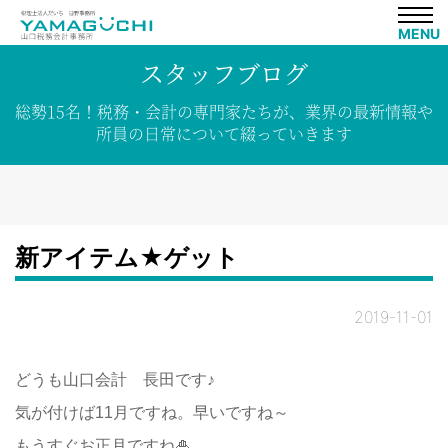
MENU
スタッフブログ
総勢15名！
税務・会計の専門家たちが、
業界の
最新情報や
所員の
日常について
綴って
いきます
新アイテム★ゲット
2019-11-01
どうも山口会計 長田です♪
気が付けば11月ですね。早いですね～
もうすぐお正月ですね🎍