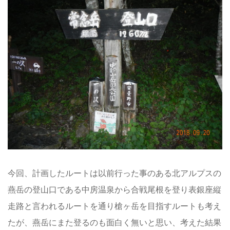
今回、計画したルートは以前行った事のある北アルプスの
燕岳の登山口である中房温泉から合戦尾根を登り表銀座縦
走路と言われるルートを通り槍ヶ岳を目指すルートも考え
たが、燕岳にまた登るのも面白く無いと思い、考えた結果