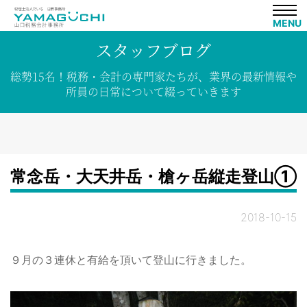
MENU
スタッフブログ
総勢15名！
税務・会計の専門家たちが、
業界の
最新情報や
所員の
日常について
綴って
いきます
常念岳・大天井岳・槍ヶ岳縦走登山①
2018-10-15
９月の３連休と有給を頂いて登山に行きました。