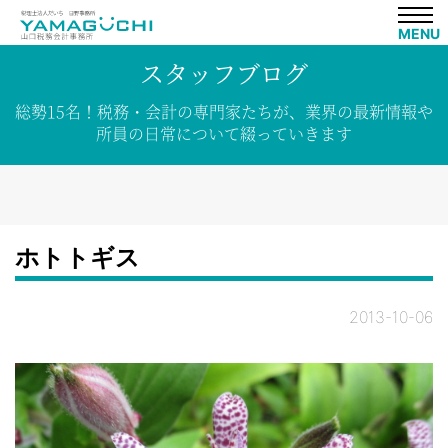
MENU
スタッフブログ
総勢15名！
税務・会計の専門家たちが、
業界の
最新情報や
所員の
日常について
綴って
いきます
ホトトギス
2013-10-06