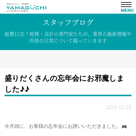
MENU
スタッフブログ
総勢15名！
税務・会計の専門家たちが、
業界の
最新情報や
所員の
日常について
綴って
いきます
盛りだくさんの忘年会にお邪魔しま
した♪♪
2015-12-25
今月頭に、お客様の忘年会にお誘いいただきました。