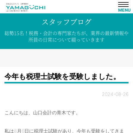
MENU
スタッフブログ
総勢15名！
税務・会計の専門家たちが、
業界の
最新情報や
所員の
日常について
綴って
いきます
今年も税理士試験を受験しました。
2024-08-26
こんにちは、山口会計の青木です。
私は8月6日に税理士試験があり、今年も受験をしてきま