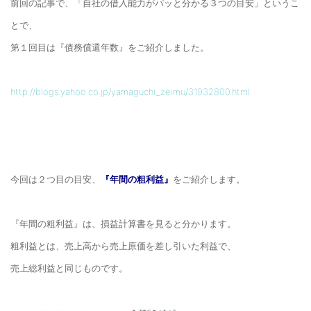
前回の記事で、「自社の借入能力がパッと分かる３つの目安」というこ
とで、
第１回目は『債務償還年数』をご紹介しました。
http://blogs.yahoo.co.jp/yamaguchi_zeimu/31932800.html
今回は２つ目の目安、
『年間の粗利益』
をご紹介します。
『年間の粗利益』は、損益計算書を見ると分かります。
粗利益とは、売上高から売上原価を差し引いた利益で、
売上総利益と同じものです。