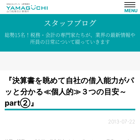
MENU
スタッフブログ
総勢15名！
税務・会計の専門家たちが、
業界の
最新情報や
所員の
日常について
綴って
いきます
『決算書を眺めて自社の借入能力がパ
ッと分かる≪個人的≫３つの目安～
part②』
2013-07-22