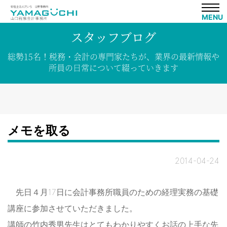
MENU
スタッフブログ
総勢15名！
税務・会計の専門家たちが、
業界の
最新情報や
所員の
日常について
綴って
いきます
メモを取る
2014-04-24
先日４月17日に会計事務所職員のための経理実務の基礎
講座に参加させていただきました。
講師の竹内秀男先生はとてもわかりやすくお話の上手な先