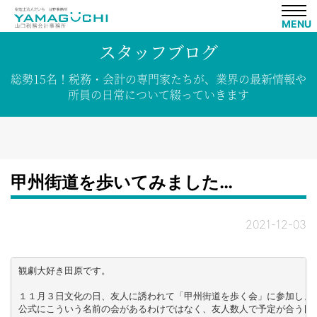
MENU
スタッフブログ
総勢15名！
税務・会計の専門家たちが、
業界の
最新情報や
所員の
日常について
綴って
いきます
甲州街道を歩いてみました…
2021-12-03
観劇大好き田原です。

１１月３日文化の日、友人に誘われて「甲州街道を歩く会」に参加しまし
公式にこういう名前の会があるわけではなく、友人数人で予定が合う日に