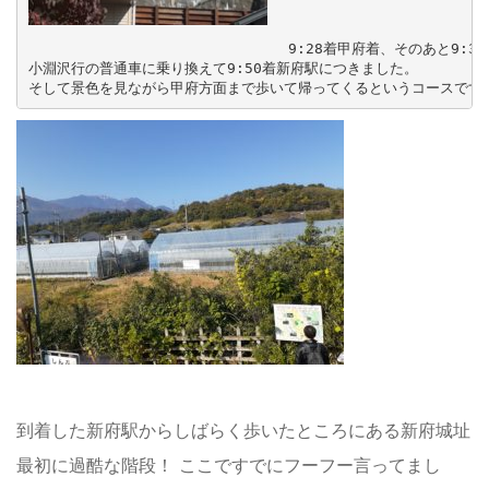
9:28着甲府着、そのあと9:3
小淵沢行の普通車に乗り換えて9:50着新府駅につきました。

そして景色を見ながら甲府方面まで歩いて帰ってくるというコースです
到着した新府駅からしばらく歩いたところにある新府城址
最初に過酷な階段！ ここですでにフーフー言ってまし