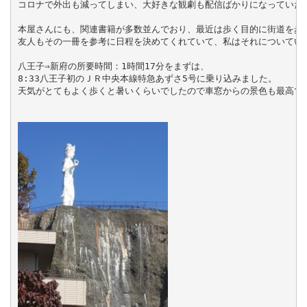
コロナで外出も減ってしまい、大好きな観劇も配信ばかりになっていた私
本屋さんにも、関連書籍が多数並んでおり、最近は歩く目的に街道を歩く
友人もその一冊を参考に日程を決めてくれていて、私はそれについていくカタチ
八王子⇒新府の所要時間：1時間17分をまずは、

8:33八王子初のＪＲ中央本線特急あずさ5号に乗り込みました。

天気がとてもよく歩くと暑いくらいでしたので車窓からの景色も最高でし