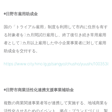
◉日野市雇用助成金
国の「トライアル雇用」制度を利用して市内に住所を有す
る対象者を3カ月間試行雇用し、終了後引き続き常用雇用
者として3カ月以上雇用した中小企業事業者に対して雇用
助成金を交付する。
https://www.city.hino.lg.jp/sangyo/chusho/yuushi/1003538.
◉日野市商業活性化連携支援事業補助金
複数の商業関連事業者等が連携して実施する、地域商業を
活性化させるためのイベント、拠点・ブランドづくり、製