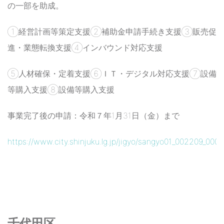
の一部を助成。
①経営計画等策定支援②補助金申請手続き支援③販売促
進・業態転換支援④インバウンド対応支援
⑤人材確保・定着支援⑥ＩＴ・デジタル対応支援⑦設備
等購入支援⑧設備等購入支援
事業完了後の申請：令和７年1月31日（金）まで
https://www.city.shinjuku.lg.jp/jigyo/sangyo01_002209_0000
千代田区