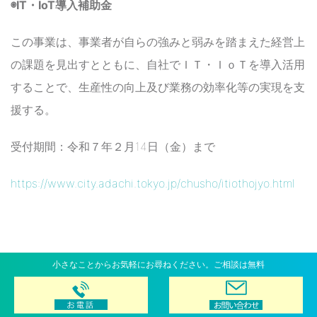
◉IT・IoT導入補助金
この事業は、事業者が自らの強みと弱みを踏まえた経営上
の課題を見出すとともに、自社でＩＴ・ＩｏＴを導入活用
することで、生産性の向上及び業務の効率化等の実現を支
援する。
受付期間：令和７年２月14日（金）まで
https://www.city.adachi.tokyo.jp/chusho/itiothojyo.html
小さなことからお気軽にお尋ねください。ご相談は無料
中央区