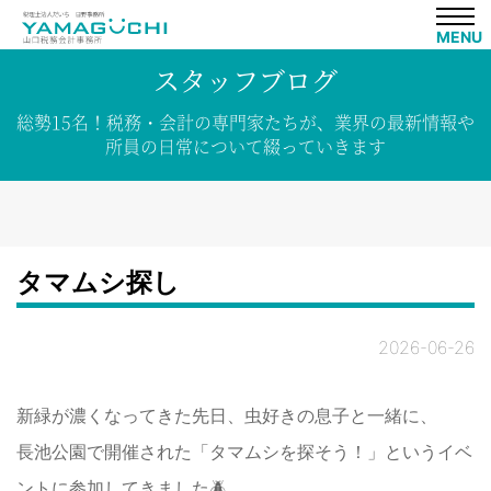
MENU
スタッフブログ
総勢15名！
税務・会計の専門家たちが、
業界の
最新情報や
所員の
日常について
綴って
いきます
タマムシ探し
2026-06-26
新緑が濃くなってきた先日、虫好きの息子と一緒に、
長池公園で開催された「タマムシを探そう！」というイベ
ントに参加してきました🪲