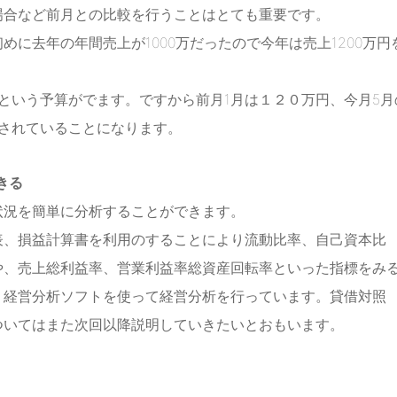
場合など前月との比較を行うことはとても重要です。
に去年の年間売上が1000万だったので今年は売上1200万円
万という予算がでます。ですから前月1月は１２０万円、今月5月
成されていることになります。
きる
状況を簡単に分析することができます。
表、損益計算書を利用のすることにより流動比率、自己資本比
や、売上総利益率、営業利益率総資産回転率といった指標をみ
う経営分析ソフトを使って経営分析を行っています。貸借対照
ついてはまた次回以降説明していきたいとおもいます。