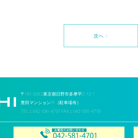
次へ >
〒191-0062東京都日野市多摩平2-12-1
豊田マンション1F（駐車場有）
TEL：042-581-4701 FAX：042-581-4719